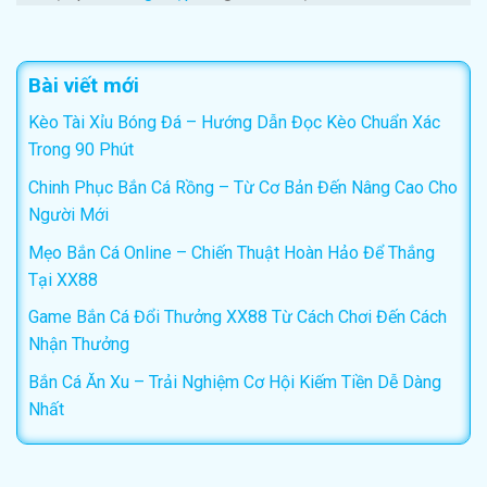
Bài viết mới
Kèo Tài Xỉu Bóng Đá – Hướng Dẫn Đọc Kèo Chuẩn Xác
Trong 90 Phút
Chinh Phục Bắn Cá Rồng – Từ Cơ Bản Đến Nâng Cao Cho
Người Mới
Mẹo Bắn Cá Online – Chiến Thuật Hoàn Hảo Để Thắng
Tại XX88
Game Bắn Cá Đổi Thưởng XX88 Từ Cách Chơi Đến Cách
Nhận Thưởng
Bắn Cá Ăn Xu – Trải Nghiệm Cơ Hội Kiếm Tiền Dễ Dàng
Nhất