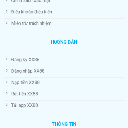
Chính sách bảo mật
Điều khoản điều kiện
Miễn trừ trách nhiệm
HƯỚNG DẪN
Đăng ký XX88
Đăng nhập XX88
Nạp tiền XX88
Rút tiền XX88
Tải app XX88
THÔNG TIN