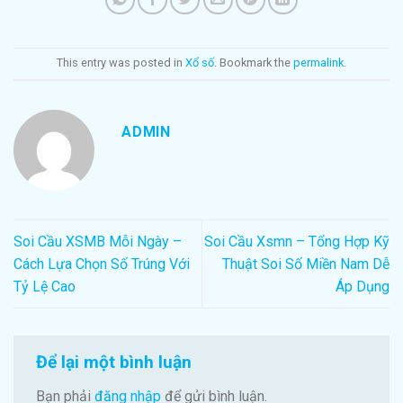
This entry was posted in
Xổ số
. Bookmark the
permalink
.
ADMIN
Soi Cầu XSMB Mỗi Ngày –
Soi Cầu Xsmn – Tổng Hợp Kỹ
Cách Lựa Chọn Số Trúng Với
Thuật Soi Số Miền Nam Dễ
Tỷ Lệ Cao
Áp Dụng
Để lại một bình luận
Bạn phải
đăng nhập
để gửi bình luận.