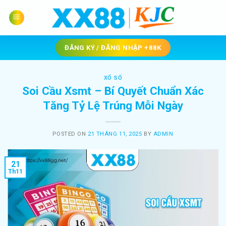
Skip
to
content
ĐĂNG KÝ / ĐĂNG NHẬP +88K
XỔ SỐ
Soi Cầu Xsmt – Bí Quyết Chuẩn Xác
Tăng Tỷ Lệ Trúng Mỗi Ngày
POSTED ON
21 THÁNG 11, 2025
BY
ADMIN
21
Th11