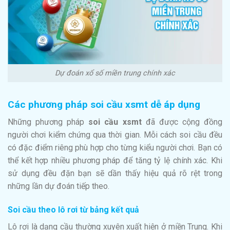
Dự đoán xổ số miền trung chính xác
Các phương pháp soi cầu xsmt dễ áp dụng
Những phương pháp
soi cầu xsmt
đã được cộng đồng
người chơi kiểm chứng qua thời gian. Mỗi cách soi cầu đều
có đặc điểm riêng phù hợp cho từng kiểu người chơi. Bạn có
thể kết hợp nhiều phương pháp để tăng tỷ lệ chính xác. Khi
sử dụng đều đặn bạn sẽ dần thấy hiệu quả rõ rệt trong
những lần dự đoán tiếp theo.
Soi cầu theo lô rơi từ bảng kết quả
Lô rơi là dạng cầu thường xuyên xuất hiện ở miền Trung. Khi