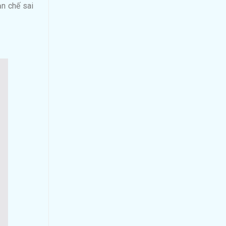
ạn chế sai