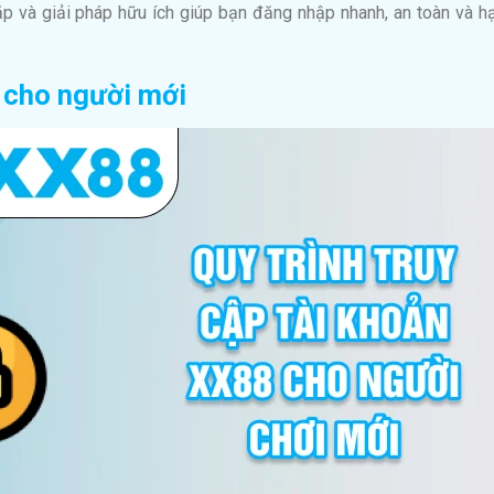
p và giải pháp hữu ích giúp bạn đăng nhập nhanh, an toàn và h
 cho người mới