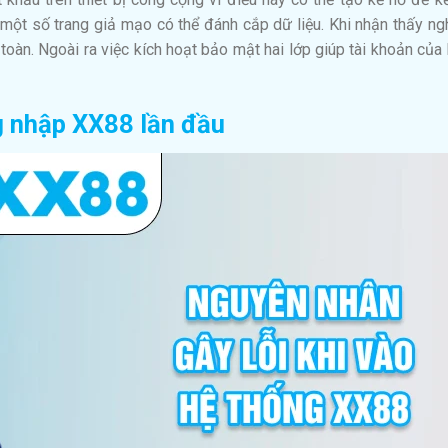
ì một số trang giả mạo có thể đánh cắp dữ liệu. Khi nhận thấy ng
oàn. Ngoài ra việc kích hoạt bảo mật hai lớp giúp tài khoản củ
ng nhập XX88 lần đầu