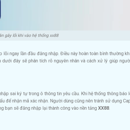
n gây lỗi khi vào hệ thống xx88
 lỗi ngay lần đầu đăng nhập. Điều này hoàn toàn bình thường kh
n dưới đây sẽ phân tích rõ nguyên nhân và cách xử lý giúp ngườ
ập sai ký tự trong ô thông tin yêu cầu. Khi hệ thống thông báo l
t khẩu để nhận mã xác nhận. Người dùng cũng nên tránh sử dụng Ca
đúng bạn sẽ đăng nhập lại thành công vào nền tảng
XX88
.