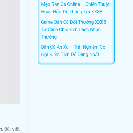
Mẹo Bắn Cá Online – Chiến Thuật
Hoàn Hảo Để Thắng Tại XX88
Game Bắn Cá Đổi Thưởng XX88
Từ Cách Chơi Đến Cách Nhận
Thưởng
Bắn Cá Ăn Xu – Trải Nghiệm Cơ
Hội Kiếm Tiền Dễ Dàng Nhất
. Bài viết