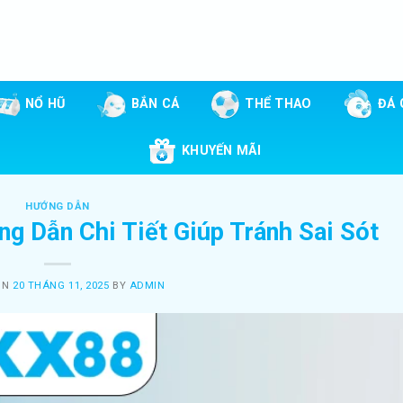
NỔ HŨ
BẮN CÁ
THỂ THAO
ĐÁ 
KHUYẾN MÃI
HƯỚNG DẪN
 Dẫn Chi Tiết Giúp Tránh Sai Sót
ON
20 THÁNG 11, 2025
BY
ADMIN