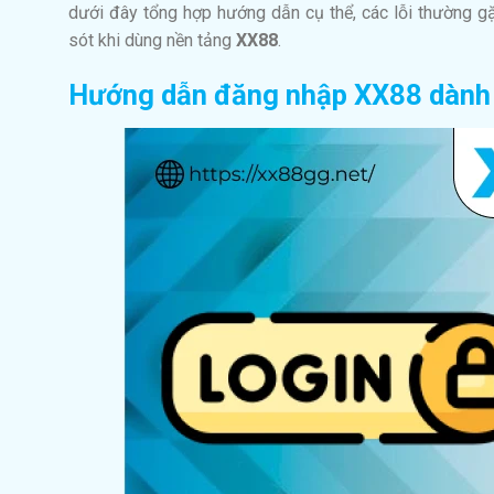
dưới đây tổng hợp hướng dẫn cụ thể, các lỗi thường gặ
sót khi dùng nền tảng
XX88
.
Hướng dẫn đăng nhập XX88 dành