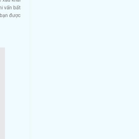
hi vấn bất
a bạn được