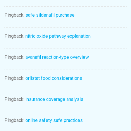
Pingback:
safe sildenafil purchase
Pingback:
nitric oxide pathway explanation
Pingback:
avanafil reaction‑type overview
Pingback:
orlistat food considerations
Pingback:
insurance coverage analysis
Pingback:
online safety safe practices