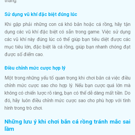
thắng.
Sử dụng vũ khí đặc biệt đúng lúc
Khi gặp phải những con cá khó bắn hoặc cá rồng, hãy tận
dụng các vũ khí đặc biệt có sẵn trong game. Việc sử dụng
các vũ khí này đúng lúc có thể giúp bạn tiêu diệt được các
mục tiêu lớn, đặc biệt là cá rồng, giúp bạn nhanh chóng đạt
được số điểm cao.
Điều chỉnh mức cược hợp lý
Một trong những yếu tố quan trọng khi chơi
bắn cá
việc điều
chỉnh mức cược sao cho hợp lý. Nếu bạn cược quá lớn mà
không có chiến lược rõ ràng, bạn có thể dễ dàng mất tiền. Do
đó, hãy luôn điều chỉnh mức cược sao cho phù hợp với tình
hình trong trò chơi.
Những lưu ý khi chơi bắn cá rồng tránh mắc sai
lầm