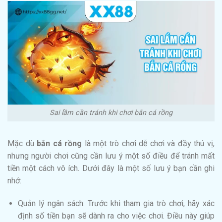
Sai lầm cần tránh khi chơi bắn cá rồng
Mặc dù
bắn cá rồng
là một trò chơi dễ chơi và đầy thú vị,
nhưng người chơi cũng cần lưu ý một số điều để tránh mất
tiền một cách vô ích. Dưới đây là một số lưu ý bạn cần ghi
nhớ:
Quản lý ngân sách: Trước khi tham gia trò chơi, hãy xác
định số tiền bạn sẽ dành ra cho việc chơi. Điều này giúp