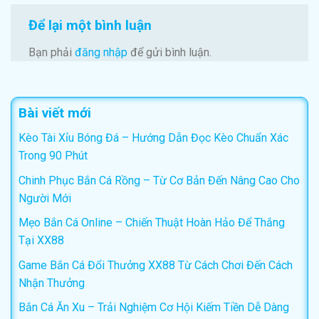
Để lại một bình luận
Bạn phải
đăng nhập
để gửi bình luận.
Bài viết mới
Kèo Tài Xỉu Bóng Đá – Hướng Dẫn Đọc Kèo Chuẩn Xác
Trong 90 Phút
Chinh Phục Bắn Cá Rồng – Từ Cơ Bản Đến Nâng Cao Cho
Người Mới
Mẹo Bắn Cá Online – Chiến Thuật Hoàn Hảo Để Thắng
Tại XX88
Game Bắn Cá Đổi Thưởng XX88 Từ Cách Chơi Đến Cách
Nhận Thưởng
Bắn Cá Ăn Xu – Trải Nghiệm Cơ Hội Kiếm Tiền Dễ Dàng