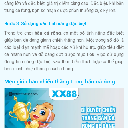
càng lớn và đặc biệt, giá trị điểm càng cao. Đặc biệt, khi bắn
trúng cá rồng, bạn sẽ nhận được phần thưởng cực kỳ lớn.
Bước 3: Sử dụng các tính năng đặc biệt
Trong trò chơi
bắn cá rồng
, có một số tính năng đặc biệt
giúp bạn dễ dàng giành chiến thắng hơn. Một trong số đó là
các loại đạn mạnh mẽ hoặc các vũ khí hỗ trợ, giúp tiêu diệt
cá nhanh hơn và dễ dàng đạt được mục tiêu. Việc sử dụng
đúng tính năng đặc biệt vào thời điểm thích hợp có thể giúp
bạn giành chiến thắng nhanh chóng.
Mẹo giúp bạn chiến thắng trong bắn cá rồng