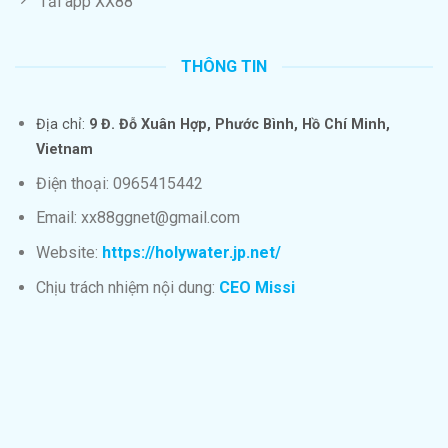
Tải app XX88
THÔNG TIN
Địa chỉ:
9 Đ. Đỗ Xuân Hợp, Phước Bình, Hồ Chí Minh,
Vietnam
Điện thoại: 0965415442
Email:
xx88ggnet@gmail.com
Website:
https://holywater.jp.net/
Chịu trách nhiệm nội dung:
CEO Missi