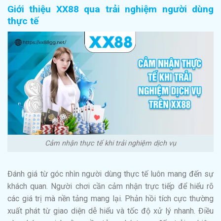
Giới thiệu XX88 qua trải nghiệm người dùng
thực tế
Cảm nhận thực tế khi trải nghiệm dịch vụ
Đánh giá từ góc nhìn người dùng thực tế luôn mang đến sự
khách quan. Người chơi cần cảm nhận trực tiếp để hiểu rõ
các giá trị mà nền tảng mang lại. Phản hồi tích cực thường
xuất phát từ giao diện dễ hiểu và tốc độ xử lý nhanh. Điều