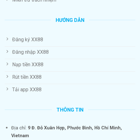
HƯỚNG DẪN
Đăng ký XX88
Đăng nhập XX88
Nạp tiền XX88
Rút tiền XX88
Tải app XX88
THÔNG TIN
Địa chỉ:
9 Đ. Đỗ Xuân Hợp, Phước Bình, Hồ Chí Minh,
Vietnam