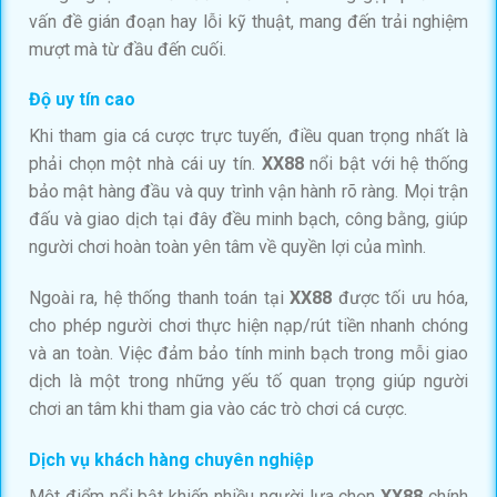
vấn đề gián đoạn hay lỗi kỹ thuật, mang đến trải nghiệm
mượt mà từ đầu đến cuối.
Độ uy tín cao
Khi tham gia cá cược trực tuyến, điều quan trọng nhất là
phải chọn một nhà cái uy tín.
XX88
nổi bật với hệ thống
bảo mật hàng đầu và quy trình vận hành rõ ràng. Mọi trận
đấu và giao dịch tại đây đều minh bạch, công bằng, giúp
người chơi hoàn toàn yên tâm về quyền lợi của mình.
Ngoài ra, hệ thống thanh toán tại
XX88
được tối ưu hóa,
cho phép người chơi thực hiện nạp/rút tiền nhanh chóng
và an toàn. Việc đảm bảo tính minh bạch trong mỗi giao
dịch là một trong những yếu tố quan trọng giúp người
chơi an tâm khi tham gia vào các trò chơi cá cược.
Dịch vụ khách hàng chuyên nghiệp
Một điểm nổi bật khiến nhiều người lựa chọn
XX88
chính