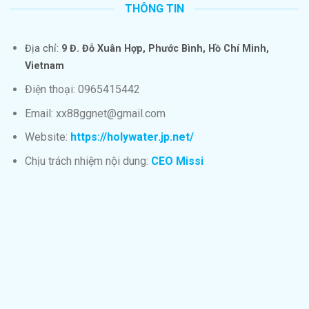
THÔNG TIN
Địa chỉ:
9 Đ. Đỗ Xuân Hợp, Phước Bình, Hồ Chí Minh,
Vietnam
Điện thoại: 0965415442
Email:
xx88ggnet@gmail.com
Website:
https://holywater.jp.net/
Chịu trách nhiệm nội dung:
CEO Missi