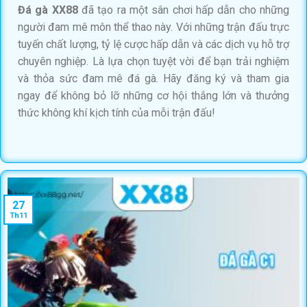
Đá gà XX88
đã tạo ra một sân chơi hấp dẫn cho những
người đam mê môn thể thao này. Với những trận đấu trực
tuyến chất lượng, tỷ lệ cược hấp dẫn và các dịch vụ hỗ trợ
chuyên nghiệp. Là lựa chọn tuyệt vời để bạn trải nghiệm
và thỏa sức đam mê đá gà. Hãy đăng ký và tham gia
ngay để không bỏ lỡ những cơ hội thắng lớn và thưởng
thức không khí kịch tính của mỗi trận đấu!
27
Th11