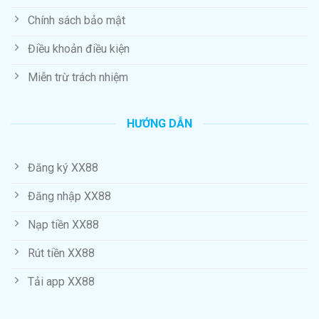
Chính sách bảo mật
Điều khoản điều kiện
Miễn trừ trách nhiệm
HƯỚNG DẪN
Đăng ký XX88
Đăng nhập XX88
Nạp tiền XX88
Rút tiền XX88
Tải app XX88