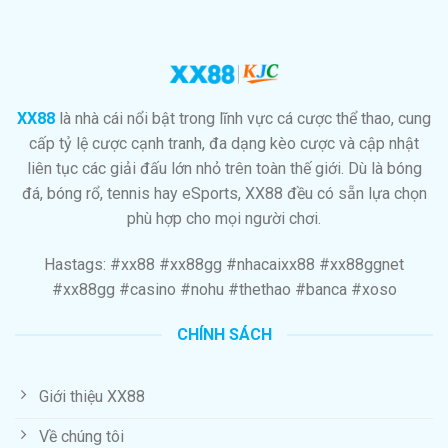
XX88
là nhà cái nổi bật trong lĩnh vực cá cược thể thao, cung
cấp tỷ lệ cược cạnh tranh, đa dạng kèo cược và cập nhật
liên tục các giải đấu lớn nhỏ trên toàn thế giới. Dù là bóng
đá, bóng rổ, tennis hay eSports, XX88 đều có sẵn lựa chọn
phù hợp cho mọi người chơi.
Hastags: #xx88 #xx88gg #nhacaixx88 #xx88ggnet
#xx88gg #casino #nohu #thethao #banca #xoso
CHÍNH SÁCH
Giới thiệu XX88
Về chúng tôi