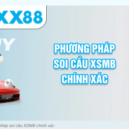
háp soi cầu XSMB chính xác