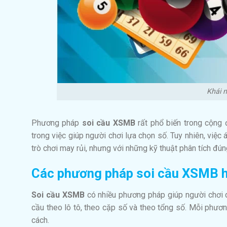
Khái 
Phương pháp
soi cầu XSMB
rất phổ biến trong cộng 
trong việc giúp người chơi lựa chọn số. Tuy nhiên, việc
trò chơi may rủi, nhưng với những kỹ thuật phân tích đún
Các phương pháp soi cầu XSMB h
Soi cầu XSMB
có nhiều phương pháp giúp người chơi 
cầu theo lô tô, theo cặp số và theo tổng số. Mỗi phươ
cách.