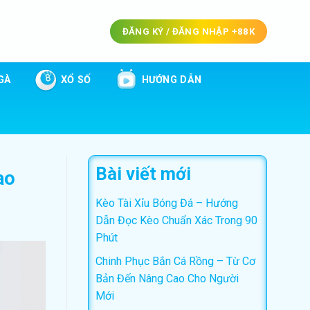
ĐĂNG KÝ / ĐĂNG NHẬP +88K
GÀ
XỔ SỐ
HƯỚNG DẪN
Bài viết mới
ao
Kèo Tài Xỉu Bóng Đá – Hướng
Dẫn Đọc Kèo Chuẩn Xác Trong 90
Phút
Chinh Phục Bắn Cá Rồng – Từ Cơ
Bản Đến Nâng Cao Cho Người
Mới