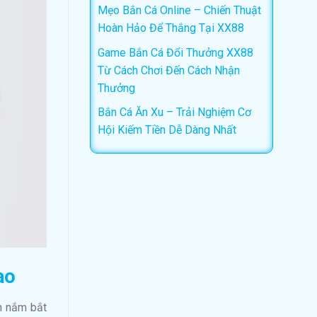
Mẹo Bắn Cá Online – Chiến Thuật
Hoàn Hảo Để Thắng Tại XX88
Game Bắn Cá Đổi Thưởng XX88
Từ Cách Chơi Đến Cách Nhận
Thưởng
Bắn Cá Ăn Xu – Trải Nghiệm Cơ
Hội Kiếm Tiền Dễ Dàng Nhất
ao
ạn nắm bắt