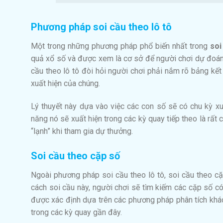
Phương pháp soi cầu theo lô tô
Một trong những phương pháp phổ biến nhất trong
soi
quả xổ số và được xem là cơ sở để người chơi dự đoán 
cầu theo lô tô đòi hỏi người chơi phải nắm rõ bảng kết
xuất hiện của chúng.
Lý thuyết này dựa vào việc các con số sẽ có chu kỳ xuấ
năng nó sẽ xuất hiện trong các kỳ quay tiếp theo là rất
“lạnh” khi tham gia dự thưởng.
Soi cầu theo cặp số
Ngoài phương pháp soi cầu theo lô tô, soi cầu theo cặ
cách soi cầu này, người chơi sẽ tìm kiếm các cặp số có
được xác định dựa trên các phương pháp phân tích khác
trong các kỳ quay gần đây.