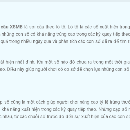
 cầu XSMB
là soi cầu theo lô tô. Lô tô là các số xuất hiện tron
những con số có khả năng trúng cao trong các kỳ quay tiếp theo
 quả trong nhiều ngày qua và phân tích các con số đã ra để tìm r
t hiện nhất định. Khi một số nào đó chưa ra trong một thời gia
 cao. Điều này giúp người chơi có cơ sở để chọn lựa những con số
p số cũng là một cách giúp người chơi nâng cao tỷ lệ trúng thư
 khả năng xuất hiện trong các kỳ quay tiếp theo. Những cặp số 
 nhau, từ các chuỗi số trước đó đến sự xuất hiện của các con s