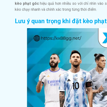
kèo phạt góc
hiệu quả hơn nhiều so với chỉ nhìn vào số
kèo chạy nhanh và chính xác trong từng thời điểm.
Lưu ý quan trọng khi đặt kèo phạ