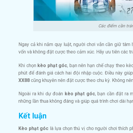
Các điểm cần trán
Ngay cả khi nắm quy luật, người chơi vẫn cần giữ tâm 
vốn và không đặt cược theo cảm xúc. Hãy ưu tiên các trận
Khi chọn
kèo phạt góc
, bạn nên hạn chế chạy theo kèo
phút để đánh giá cách hai đội nhập cuộc. Điều này giú
XX88
cũng khuyên nên đặt cược theo chu kỳ. Không nên 
Ngoài ra khi dự đoán
kèo phạt góc
, bạn cần đặt ra 
những lần thua không đáng và giúp quá trình chơi dài hạ
Kết luận
Kèo phạt góc
là lựa chọn thú vị cho người chơi thích p