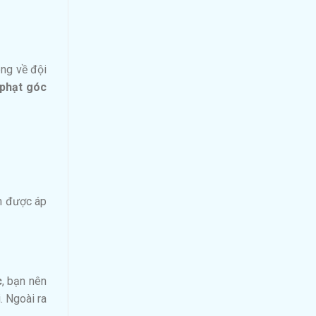
êng về đội
phạt góc
ệm được áp
c
, bạn nên
. Ngoài ra