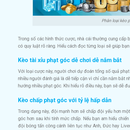
Phân loại kèo 
Trong số các hình thức cược, nhà cái thường cung cấp
có quy luật rõ ràng. Hiểu cách đọc từng loại sẽ giúp bạn 
Kèo tài xỉu phạt góc dễ chơi dễ nắm bắt
Với loại cược này, người chơi dự đoán tổng số quả phạt
nhiều người đánh giá là dễ tiếp cận vì chỉ cần nắm bắt 
hướng nhiều phạt góc. Khi hiểu rõ điều này, bạn sẽ dễ đ
Kèo chấp phạt góc với tỷ lệ hấp dẫn
Trong dạng này, đội mạnh hơn sẽ chấp đội yếu hơn một 
góc hơn sau khi tính mức chấp. Nếu bạn am hiểu chiến
đội bóng tấn công cánh liên tục như Anh, Đức hay Live