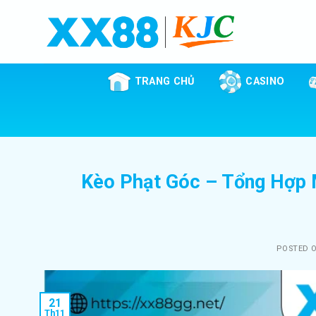
Skip
to
content
TRANG CHỦ
CASINO
Kèo Phạt Góc – Tổng Hợp 
POSTED 
21
Th11