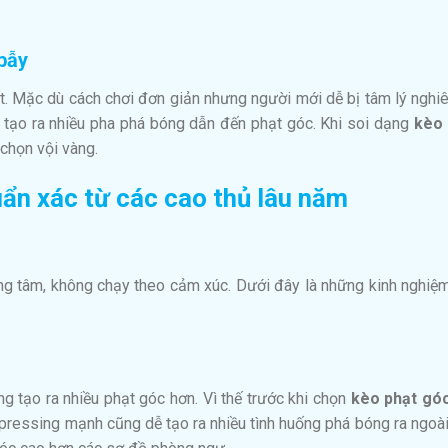
bẫy
t. Mặc dù cách chơi đơn giản nhưng người mới dễ bị tâm lý nghi
 tạo ra nhiều pha phá bóng dẫn đến phạt góc. Khi soi dạng
kèo 
 chọn vội vàng.
ẩn xác từ các cao thủ lâu năm
ọng tâm, không chạy theo cảm xúc. Dưới đây là những kinh nghi
g tạo ra nhiều phạt góc hơn. Vì thế trước khi chọn
kèo phạt gó
 pressing mạnh cũng dễ tạo ra nhiều tình huống phá bóng ra ngoài