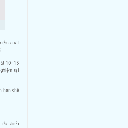
 kiểm soát
ể.
nhất 10–15
nghiệm tại
h hạn chế
hiểu chiến