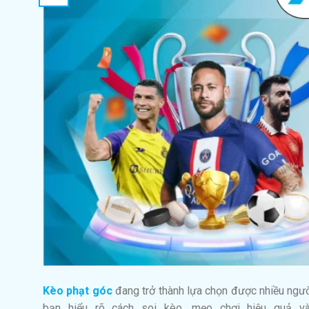
Kèo phạt góc
đang trở thành lựa chọn được nhiều người
bạn hiểu rõ cách soi kèo, mẹo chơi hiệu quả v