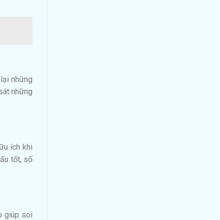
lại những
 sát những
ữu ích khi
ấu tốt, số
p giúp soi