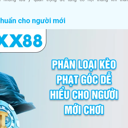
chuẩn cho người mới